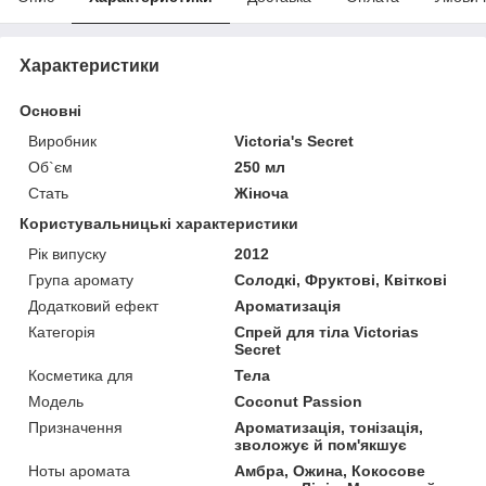
Характеристики
Основні
Виробник
Victoria's Secret
Об`єм
250 мл
Стать
Жіноча
Користувальницькі характеристики
Рік випуску
2012
Група аромату
Солодкі, Фруктові, Квіткові
Додатковий ефект
Ароматизація
Категорія
Спрей для тіла Victorias
Secret
Косметика для
Тела
Мoдель
Coconut Passion
Призначення
Ароматизація, тонізація,
зволожує й пом'якшує
Ноты аромата
Амбра, Ожина, Кокосове