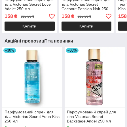
тіла Victorias Secret Love
тіла Victorias Secret
тіла
Addict 250 мл
Coconut Passion Noir 250
Kiss
мл
158
158
158
₴
₴
225,50 ₴
225,50 ₴
Купити
Купити
Акційні пропозиції та новинки
–30%
–30%
Парфумований спрей для
Парфумований спрей для
тіла Victorias Secret Aqua Kiss
тіла Victorias Secret
250 мл
Backstage Angel 250 мл