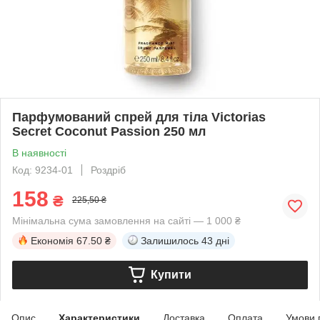
Парфумований спрей для тіла Victorias
Secret Coconut Passion 250 мл
В наявності
Код: 9234-01
Роздріб
158
₴
225,50 ₴
Мінімальна сума замовлення на сайті — 1 000 ₴
Економія
67.50 ₴
Залишилось
43 дні
Купити
Опис
Характеристики
Доставка
Оплата
Умови 