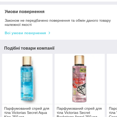
Умови повернення
Законом не передбачено повернення та обмін даного товару
належної якості
Всі умови повернення
Подібні товари компанії
Парфумований спрей для
Парфумований спрей для
Пар
тіла Victorias Secret Aqua
тіла Victorias Secret
тіла 
Kiss 250 мл
Backstage Angel 250 мл
Coco