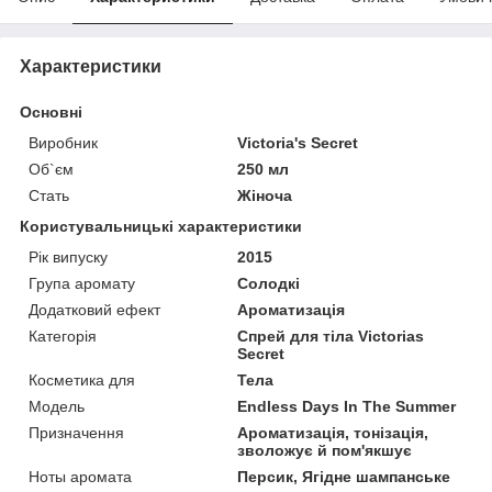
Характеристики
Основні
Виробник
Victoria's Secret
Об`єм
250 мл
Стать
Жіноча
Користувальницькі характеристики
Рік випуску
2015
Група аромату
Солодкі
Додатковий ефект
Ароматизація
Категорія
Спрей для тіла Victorias
Secret
Косметика для
Тела
Мoдель
Endless Days In The Summer
Призначення
Ароматизація, тонізація,
зволожує й пом'якшує
Ноты аромата
Персик, Ягідне шампанське