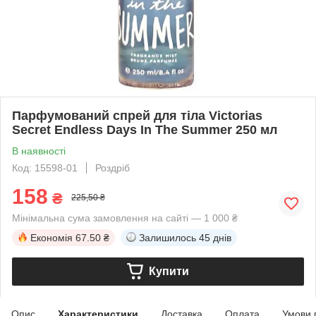
Парфумований спрей для тіла Victorias
Secret Endless Days In The Summer 250 мл
В наявності
Код: 15598-01
Роздріб
158
₴
225,50 ₴
Мінімальна сума замовлення на сайті — 1 000 ₴
Економія
67.50 ₴
Залишилось
45 днів
Купити
Опис
Характеристики
Доставка
Оплата
Умови 