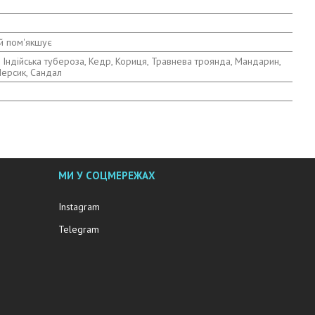
 й пом'якшує
 Індійська тубероза, Кедр, Кориця, Травнева троянда, Мандарин,
Персик, Сандал
МИ У СОЦМЕРЕЖАХ
Instagram
Telegram