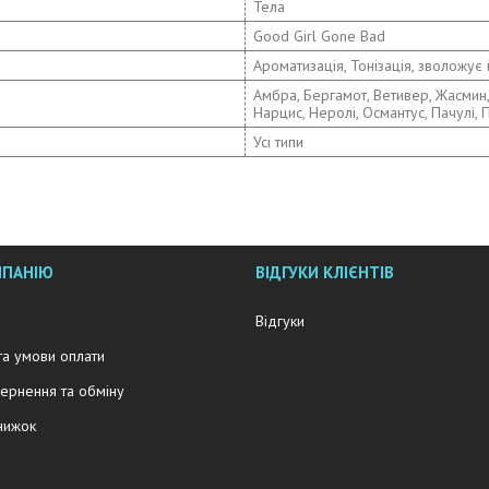
Тела
Good Girl Gone Bad
Ароматизація, Тонізація, зволожує
Амбра, Бергамот, Ветивер, Жасмин,
Нарцис, Неролі, Османтус, Пачулі, 
Усі типи
МПАНІЮ
ВІДГУКИ КЛІЄНТІВ
Відгуки
та умови оплати
ернення та обміну
нижок