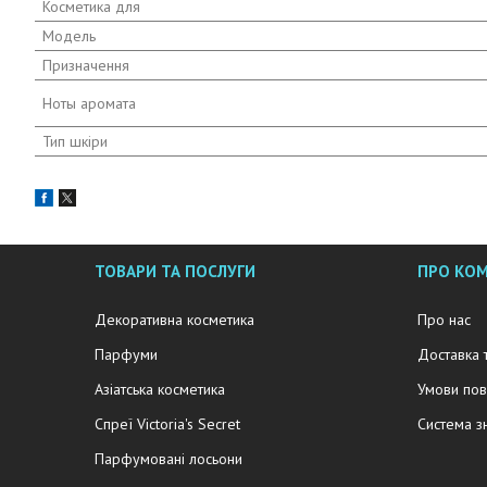
Косметика для
Мoдель
Призначення
Ноты аромата
Тип шкіри
ТОВАРИ ТА ПОСЛУГИ
ПРО КО
Декоративна косметика
Про нас
Парфуми
Доставка 
Азіатська косметика
Умови пов
Спреї Victoria's Secret
Система з
Парфумовані лосьони