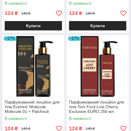
Exclusive EURO 250 мл
В наявності
В наявності
124
124
₴
₴
149 ₴
149 ₴
Купити
Купити
–17%
–17%
Парфумований лосьйон для
Парфумований лосьйон для
тіла Ecentric Molecule
тіла Tom Ford Lost Cherry
Molecule 01 + Patchouli
Exclusive EURO 250 мл
Exclusive EURO 250 мл
В наявності
В наявності
124
124
₴
₴
149 ₴
149 ₴