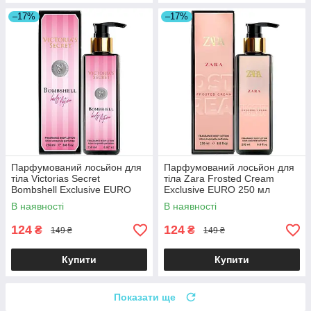
–17%
–17%
Парфумований лосьйон для
Парфумований лосьйон для
тіла Victorias Secret
тіла Zara Frosted Cream
Bombshell Exclusive EURO
Exclusive EURO 250 мл
250 мл
В наявності
В наявності
124
124
₴
₴
149 ₴
149 ₴
Купити
Купити
Показати ще