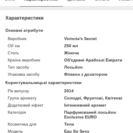
Характеристики
Основні атрибути
Виробник
Victoria's Secret
Об`єм
250 мл
Стать
Жіноча
Країна виробник
Об'єднані Арабські Емірати
Тип засобу
Лосьйон
Упаковка засобу
Флакон з дозатором
Користувальницькі характеристики
Рік випуску
2014
Група аромату
Солодкі, Фруктові, Квіткові
Додатковий ефект
Інтенсивний аромат
Категорія
Парфумований лосьйон
Exclusive EURO
Косметика для
Тела
Мoдель
Eau So Sexy