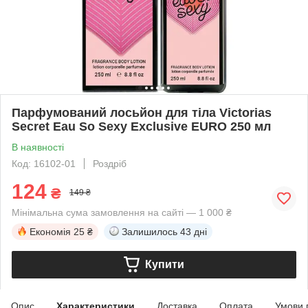
Парфумований лосьйон для тіла Victorias
Secret Eau So Sexy Exclusive EURO 250 мл
В наявності
Код: 16102-01
Роздріб
124
₴
149 ₴
Мінімальна сума замовлення на сайті — 1 000 ₴
Економія
25 ₴
Залишилось
43 дні
Купити
Опис
Характеристики
Доставка
Оплата
Умови 