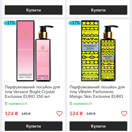
Купити
Купити
–17%
–17%
Парфумований лосьйон для
Парфумований лосьйон для
тіла Versace Bright Crystal
тіла Vilhelm Parfumerie
Exclusive EURO 250 мл
Mango Skin Exclusive EURO
250 мл
В наявності
В наявності
124
124
₴
₴
149 ₴
149 ₴
Купити
Купити