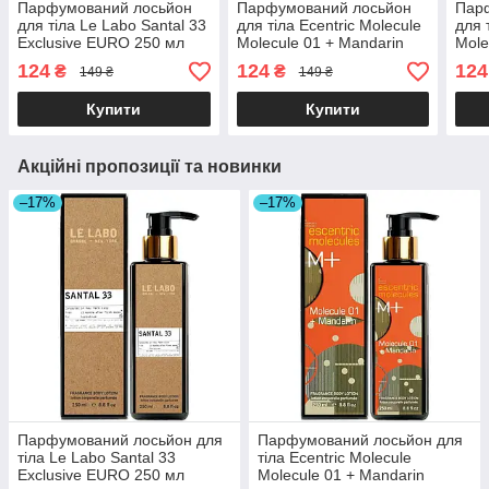
Парфумований лосьйон
Парфумований лосьйон
Пар
для тіла Le Labo Santal 33
для тіла Ecentric Molecule
для 
Exclusive EURO 250 мл
Molecule 01 + Mandarin
Mole
Exclusive EURO 250 мл
Excl
124
124
124
₴
₴
149 ₴
149 ₴
Купити
Купити
Акційні пропозиції та новинки
–17%
–17%
Парфумований лосьйон для
Парфумований лосьйон для
тіла Le Labo Santal 33
тіла Ecentric Molecule
Exclusive EURO 250 мл
Molecule 01 + Mandarin