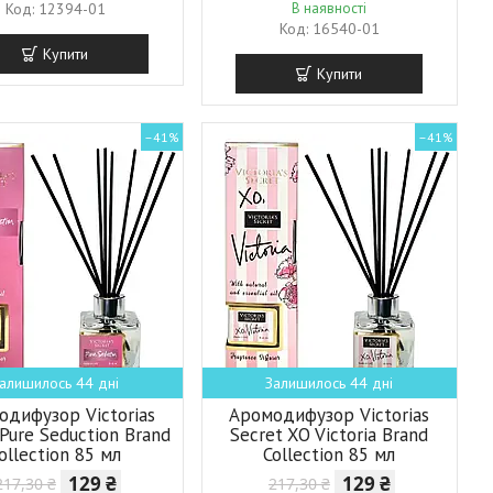
12394-01
В наявності
16540-01
Купити
Купити
–41%
–41%
алишилось 44 дні
Залишилось 44 дні
одифузор Victorias
Аромодифузор Victorias
 Pure Seduction Brand
Secret XO Victoria Brand
ollection 85 мл
Collection 85 мл
129 ₴
129 ₴
217,30 ₴
217,30 ₴