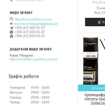
217,30 
В ная
1
http://boro-parfum.com.ua
К
boroboromanager@gmail.com
+380 (67) 000-01-07
+380 (67) 000-01-07
+380 (67) 000-01-07
Канал Telegram
https://t.me/boro_parfum_com_ua
Графік роботи
Понеділок
09:00
18:00
Залишило
Вівторок
09:00
18:00
Аромодифуз
Середа
09:00
18:00
Herrera Goo
Четвер
09:00
18:00
Collect