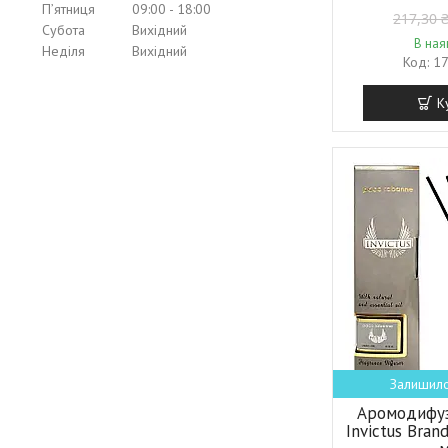
Пʼятниця
09:00
18:00
217,30 
Субота
Вихідний
В ная
Неділя
Вихідний
1
К
Залишило
Аромодифу
Invictus Bran