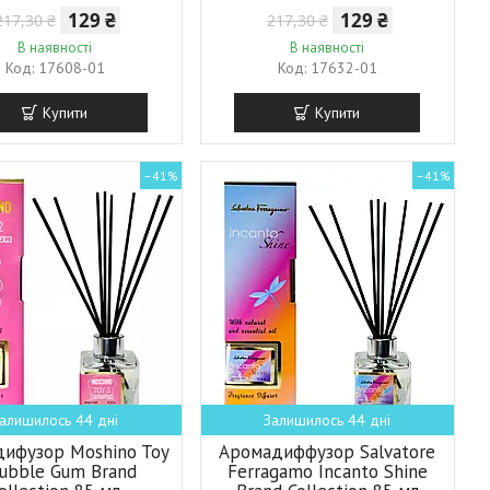
129 ₴
129 ₴
217,30 ₴
217,30 ₴
В наявності
В наявності
17608-01
17632-01
Купити
Купити
–41%
–41%
алишилось 44 дні
Залишилось 44 дні
ифузор Moshino Toy
Аромадиффузор Salvatore
Bubble Gum Brand
Ferragamo Incanto Shine