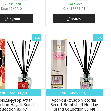
В наявності
В наявності
17620-01
17623-01
Купити
Купити
–41%
–41%
алишилось 44 дні
Залишилось 44 дні
модифузор Attar
Аромодифузор Victorias
ection Hayati Brand
Secret Bombshell Holiday
ollection 85 мл
Brand Collection 85 мл