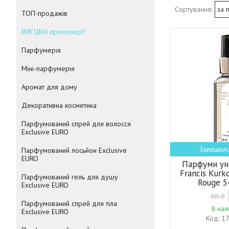
ТОП-продажів
ВИГІДНІ пропозиції!
Парфумерія
Міні-парфумерія
Аромат для дому
Декоративна косметика
Парфумований спрей для волосся
Exclusive EURO
Залишило
Парфумований лосьйон Exclusive
EURO
Парфуми ун
Francis Kurk
Парфумований гель для душу
Rouge 5
Exclusive EURO
88 ₴
Парфумований спрей для тіла
В ная
Exclusive EURO
1