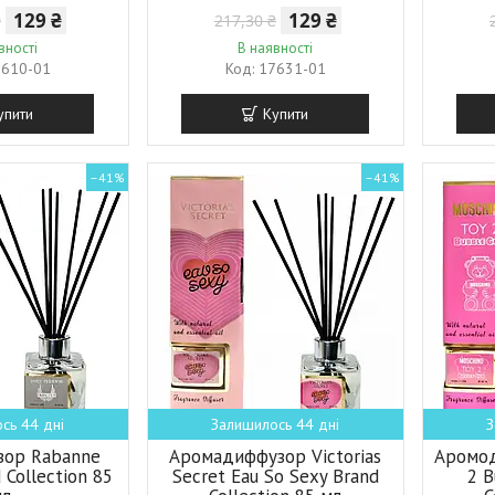
129 ₴
129 ₴
₴
217,30 ₴
вності
В наявності
7610-01
17631-01
упити
Купити
–41%
–41%
сь 44 дні
Залишилось 44 дні
З
зор Rabanne
Аромадиффузор Victorias
Аромод
d Collection 85
Secret Eau So Sexy Brand
2 