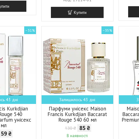
упити
Купити
–31%
–35%
сь 43 дні
Залишилось 43 дні
З
cis Kurkdjian
Парфуми унісекс Maison
Maiso
 Rouge 540
Francis Kurkdjian Baccarat
Baccar
arfum унісекс
Rouge 540 60 мл
Premium
 мл
85 ₴
130 ₴
59 ₴
В наявності