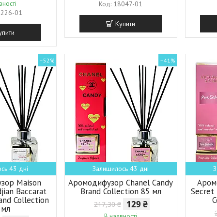
вності
18047-01
9226-01
Купити
упити
–52%
–41%
сь 43 дні
Залишилось 43 дні
З
зор Maison
Аромодифузор Chanel Candy
Аром
djian Baccarat
Brand Collection 85 мл
Secret
and Collection
C
129 ₴
217,30 ₴
 мл
В наявності