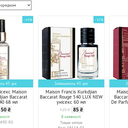
–43%
–32%
сь 43 дні
Залишилось 43 дні
З
ісекс Maison
Maison Francis Kurkdjian
Maiso
djian Baccarat
Baccarat Rouge 540 LUX NEW
Baccar
40 68 мл
унісекс 60 мл
De Par
50 ₴
85 ₴
125 ₴
вності
В наявності
7692-01
Тільки оптом
19114-01