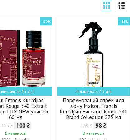
–20%
–42%
алишилось 43 дні
Залишилось 43 дні
n Francis Kurkdjian
Парфумований спрей для
at Rouge 540 Extrait
дому Maison Francis
fum LUX NEW унисекс
Kurkdjian Baccarat Rouge 540
60 мл
Brand Collection 275 мл
100 ₴
98 ₴
125 ₴
169 ₴
В наявності
В наявності
19115-01
17120-01