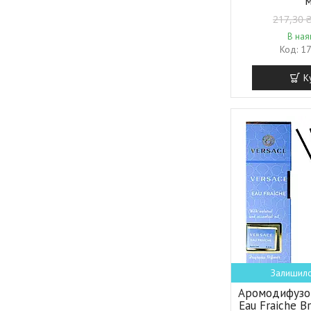
217,30 
В ная
1
К
Залишило
Аромодифузо
Eau Fraiche B