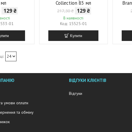
 мл
Collection 85 мл
Bran
129 ₴
129 ₴
₴
217,30 ₴
вності
В наявності
5533-01
15525-01
упити
Купити
МПАНІЮ
ВІДГУКИ КЛІЄНТІВ
Відгуки
та умови оплати
ернення та обміну
нижок