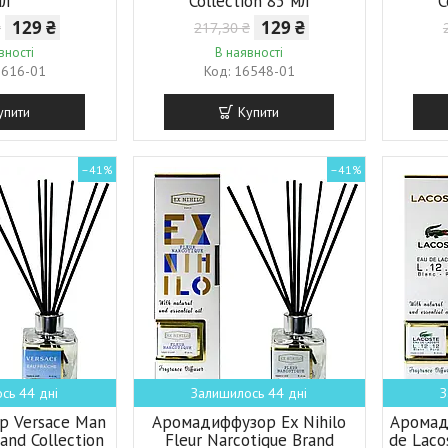
мл
Collection 85 мл
C
129 ₴
129 ₴
₴
217,30 ₴
вності
В наявності
7616-01
16548-01
упити
Купити
–41%
–41%
сь 44 дні
Залишилось 44 дні
З
р Versace Man
Аромадиффузор Ex Nihilo
Аромад
rand Collection
Fleur Narcotique Brand
de Laco