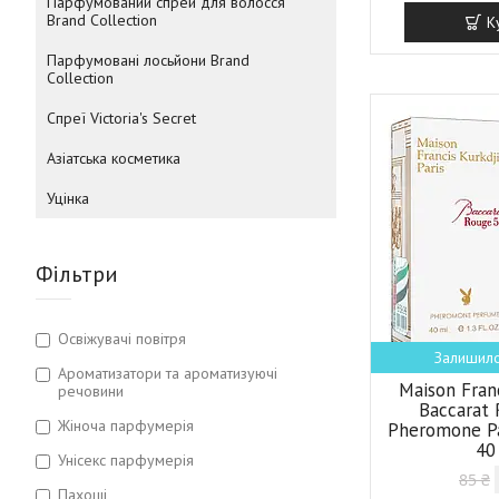
Парфумований спрей для волосся
Brand Collection
К
Парфумовані лосьйони Brand
Collection
Спреї Victoria's Secret
Азіатська косметика
Уцінка
Фільтри
Освіжувачі повітря
Залишило
Ароматизатори та ароматизуючі
Maison Fran
речовини
Baccarat
Жіноча парфумерія
Pheromone P
40
Унісекс парфумерія
85 ₴
Пахощі