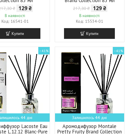
ollection 85 мл
Brand Collection 85 мл
129 ₴
129 ₴
217,30 ₴
217,30 ₴
В наявності
В наявності
16541-01
15534-01
Купити
Купити
–41%
–41%
алишилось 44 дні
Залишилось 44 дні
иффузор Lacoste Eau
Аромодифузор Montale
ste L.12.12 Blanc-Pure
Pretty Fruity Brand Collection