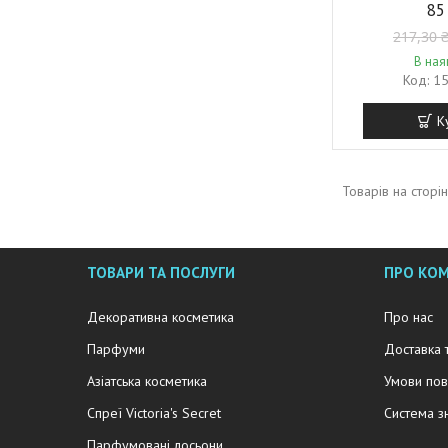
85
217,30 
В ная
1
К
ТОВАРИ ТА ПОСЛУГИ
ПРО КО
Декоративна косметика
Про нас
Парфуми
Доставка 
Азіатська косметика
Умови пов
Спреї Victoria's Secret
Система з
Парфумовані лосьони