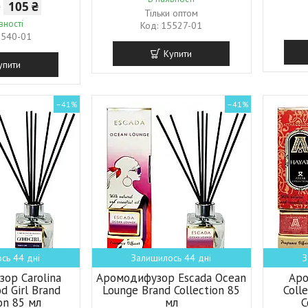
105 ₴
₴
Тільки оптом
вності
15527-01
5540-01
Купити
упити
–41%
–41%
сь 44 дні
Залишилось 44 дні
З
ор Carolina
Аромодифузор Escada Ocean
Аро
d Girl Brand
Lounge Brand Collection 85
Coll
ion 85 мл
мл
C