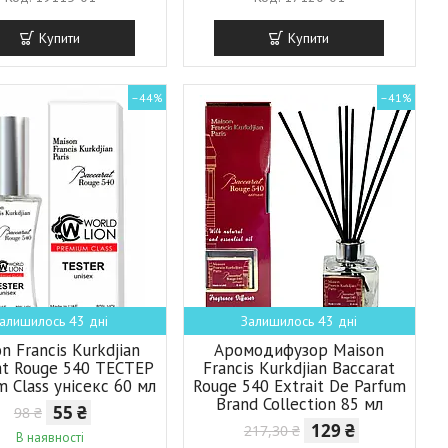
Купити
Купити
–44%
–41%
алишилось 43 дні
Залишилось 43 дні
n Francis Kurkdjian
Аромодифузор Maison
at Rouge 540 ТЕСТЕР
Francis Kurkdjian Baccarat
 Class унісекс 60 мл
Rouge 540 Extrait De Parfum
Brand Collection 85 мл
55 ₴
98 ₴
129 ₴
217,30 ₴
В наявності