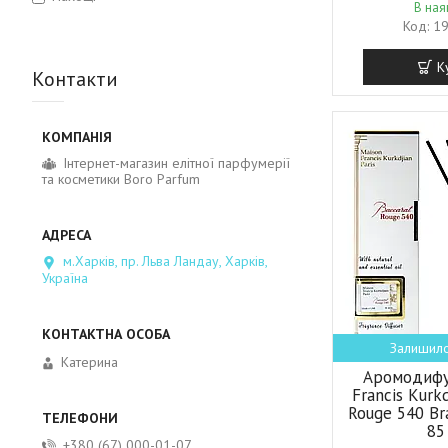
В ная
1
К
Контакти
Інтернет-магазин елітної парфумерії
та косметики Boro Parfum
м.Харків, пр. Льва Ландау, Харків,
Україна
Залишило
Катерина
Аромодифу
Francis Kurk
Rouge 540 Br
85
+380 (67) 000-01-07