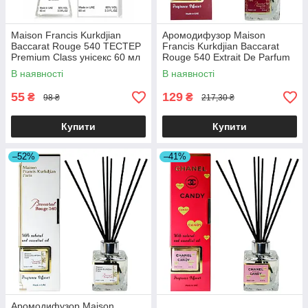
Maison Francis Kurkdjian
Аромодифузор Maison
Baccarat Rouge 540 ТЕСТЕР
Francis Kurkdjian Baccarat
Premium Class унісекс 60 мл
Rouge 540 Extrait De Parfum
Brand Collection 85 мл
В наявності
В наявності
55
129
₴
₴
98 ₴
217,30 ₴
Купити
Купити
–52%
–41%
Аромодифузор Maison