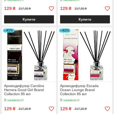
129
129
₴
₴
217,30 ₴
217,30 ₴
Купити
Купити
–41%
–41%
Аромодифузор Carolina
Аромодифузор Escada
Herrera Good Girl Brand
Ocean Lounge Brand
Collection 85 мл
Collection 85 мл
В наявності
В наявності
129
129
₴
₴
217,30 ₴
217,30 ₴