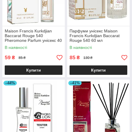
Maison Francis Kurkdjian
Парфуми унісекс Maison
Baccarat Rouge 540
Francis Kurkdjian Baccarat
Pheromone Parfum унісекс 40
Rouge 540 60 мл
мл
В наявності
В наявності
59
85
₴
₴
85 ₴
130 ₴
Купити
Купити
–44%
–41%