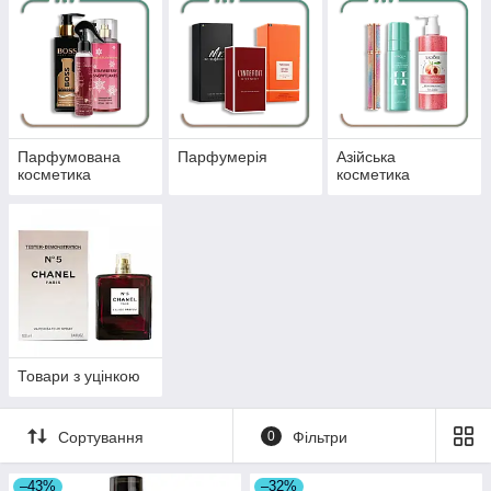
Парфумована
Парфумерія
Азійська
косметика
косметика
Товари з уцінкою
Сортування
0
Фільтри
–43%
–32%