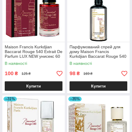
Maison Francis Kurkdjian
Парфумований спрей для
Baccarat Rouge 540 Extrait De
дому Maison Francis
Parfum LUX NEW унисекс 60
Kurkdjian Baccarat Rouge 540
мл
Brand Collection 275 мл
В наявності
В наявності
100
98
₴
₴
125 ₴
169 ₴
Купити
Купити
–31%
–35%