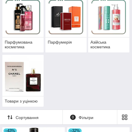
Парфумована
Парфумерія
Азійська
косметика
косметика
Товари з уцінкою
Сортування
0
Фільтри
–43%
–32%