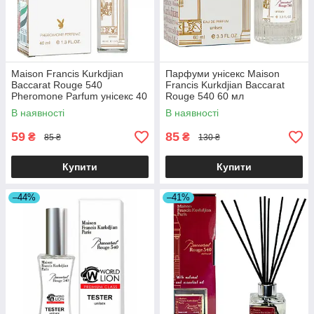
Maison Francis Kurkdjian
Парфуми унісекс Maison
Baccarat Rouge 540
Francis Kurkdjian Baccarat
Pheromone Parfum унісекс 40
Rouge 540 60 мл
мл
В наявності
В наявності
59
85
₴
₴
85 ₴
130 ₴
Купити
Купити
–44%
–41%