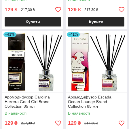
129
129
₴
₴
217,30 ₴
217,30 ₴
Купити
Купити
–41%
–41%
Аромодифузор Carolina
Аромодифузор Escada
Herrera Good Girl Brand
Ocean Lounge Brand
Collection 85 мл
Collection 85 мл
В наявності
В наявності
129
129
₴
₴
217,30 ₴
217,30 ₴