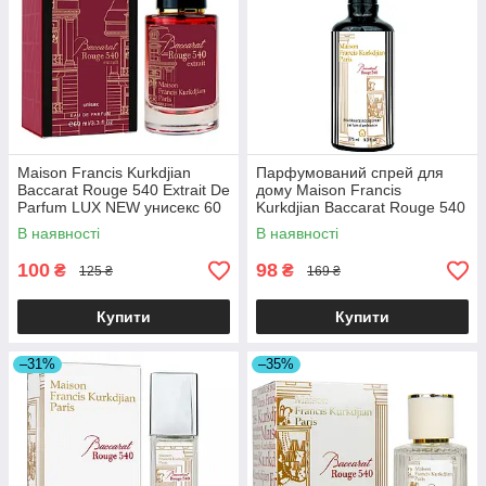
Maison Francis Kurkdjian
Парфумований спрей для
Baccarat Rouge 540 Extrait De
дому Maison Francis
Parfum LUX NEW унисекс 60
Kurkdjian Baccarat Rouge 540
мл
Brand Collection 275 мл
В наявності
В наявності
100
98
₴
₴
125 ₴
169 ₴
Купити
Купити
–31%
–35%