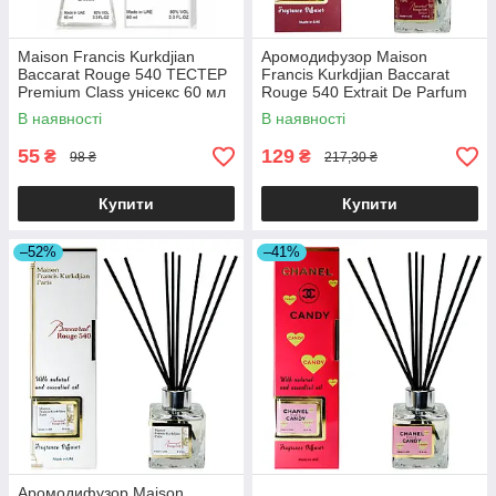
Maison Francis Kurkdjian
Аромодифузор Maison
Baccarat Rouge 540 ТЕСТЕР
Francis Kurkdjian Baccarat
Premium Class унісекс 60 мл
Rouge 540 Extrait De Parfum
Brand Collection 85 мл
В наявності
В наявності
55
129
₴
₴
98 ₴
217,30 ₴
Купити
Купити
–52%
–41%
Аромодифузор Maison