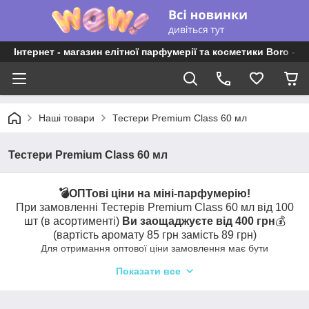
Інтернет - магазин елітної парфумерії та косметики Boro - P
Наші товари
Тестери Premium Class 60 мл
Тестери Premium Class 60 мл
💣ОПТові ціни на міні-парфумерію!
При замовленні Тестерів Premium Class 60 мл від 100
шт (в асортименті)
Ви заощаджуєте від 400 грн
💰
(вартість аромату 85 грн замість 89 грн)
Для отримання оптової ціни замовлення має бути
оформлене на один дизайн без додавання інших товарів.
Показати все
Також повідомляємо, що акція на безкоштовну доставку на
оптові замовлення не поширюється.