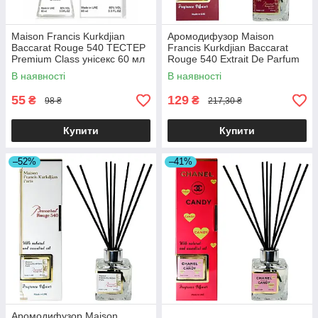
Maison Francis Kurkdjian
Аромодифузор Maison
Baccarat Rouge 540 ТЕСТЕР
Francis Kurkdjian Baccarat
Premium Class унісекс 60 мл
Rouge 540 Extrait De Parfum
Brand Collection 85 мл
В наявності
В наявності
55
129
₴
₴
98 ₴
217,30 ₴
Купити
Купити
–52%
–41%
Аромодифузор Maison