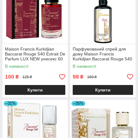
Maison Francis Kurkdjian
Парфумований спрей для
Baccarat Rouge 540 Extrait De
дому Maison Francis
Parfum LUX NEW унисекс 60
Kurkdjian Baccarat Rouge 540
мл
Brand Collection 275 мл
В наявності
В наявності
100
98
₴
₴
125 ₴
169 ₴
Купити
Купити
–31%
–35%