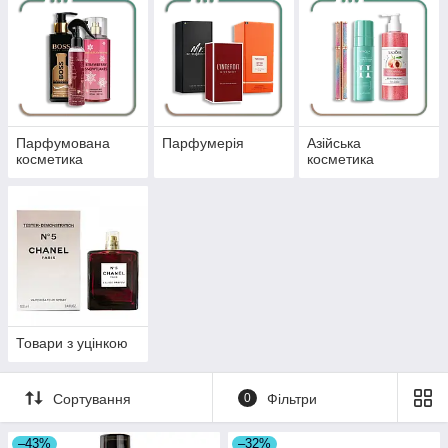
Парфумована
Парфумерія
Азійська
косметика
косметика
Товари з уцінкою
Сортування
0
Фільтри
–43%
–32%