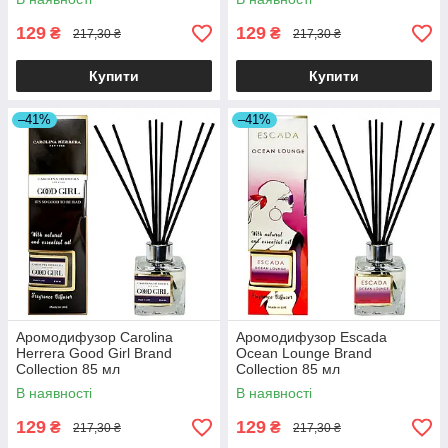
129
129
₴
₴
217,30 ₴
217,30 ₴
Купити
Купити
–41%
–41%
Аромодифузор Carolina
Аромодифузор Escada
Herrera Good Girl Brand
Ocean Lounge Brand
Collection 85 мл
Collection 85 мл
В наявності
В наявності
129
129
₴
₴
217,30 ₴
217,30 ₴