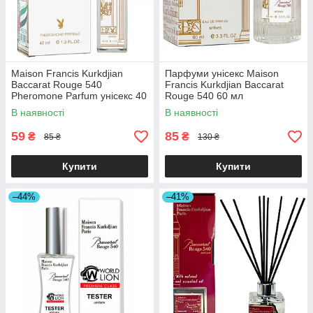
Maison Francis Kurkdjian
Парфуми унісекс Maison
Baccarat Rouge 540
Francis Kurkdjian Baccarat
Pheromone Parfum унісекс 40
Rouge 540 60 мл
мл
В наявності
В наявності
59
85
₴
₴
85 ₴
130 ₴
Купити
Купити
–44%
–41%